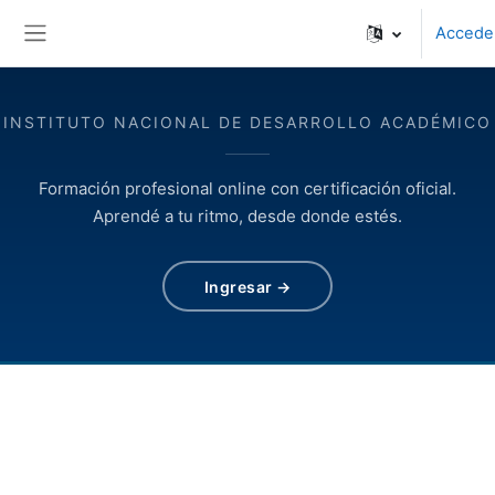
Salta al contenido principal
Accede
Panel lateral
INSTITUTO NACIONAL DE DESARROLLO ACADÉMICO
Formación profesional online con certificación oficial.
Aprendé a tu ritmo, desde donde estés.
Ingresar →