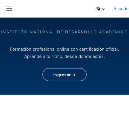
Salta al contenido principal
Accede
Panel lateral
INSTITUTO NACIONAL DE DESARROLLO ACADÉMICO
Formación profesional online con certificación oficial.
Aprendé a tu ritmo, desde donde estés.
Ingresar →