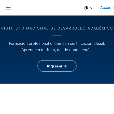
Salta al contenido principal
Accede
Panel lateral
INSTITUTO NACIONAL DE DESARROLLO ACADÉMICO
Formación profesional online con certificación oficial.
Aprendé a tu ritmo, desde donde estés.
Ingresar →