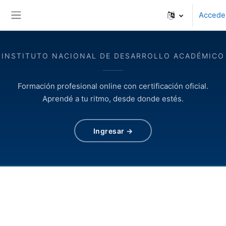
Salta al contenido principal
Accede
Panel lateral
INSTITUTO NACIONAL DE DESARROLLO ACADÉMICO
Formación profesional online con certificación oficial.
Aprendé a tu ritmo, desde donde estés.
Ingresar →