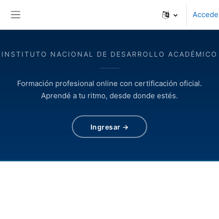
Salta al contenido principal
Accede
Panel lateral
INSTITUTO NACIONAL DE DESARROLLO ACADÉMICO
Formación profesional online con certificación oficial.
Aprendé a tu ritmo, desde donde estés.
Ingresar →