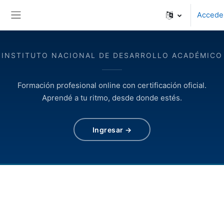
Salta al contenido principal
Accede
Panel lateral
INSTITUTO NACIONAL DE DESARROLLO ACADÉMICO
Formación profesional online con certificación oficial.
Aprendé a tu ritmo, desde donde estés.
Ingresar →