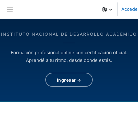
Salta al contenido principal
Accede
Panel lateral
INSTITUTO NACIONAL DE DESARROLLO ACADÉMICO
Formación profesional online con certificación oficial.
Aprendé a tu ritmo, desde donde estés.
Ingresar →